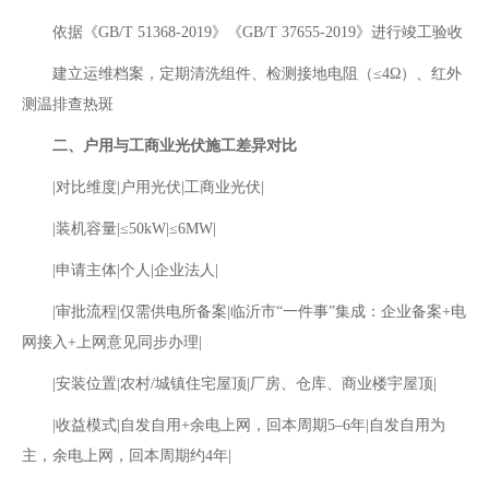
依据《GB/T 51368-2019》《GB/T 37655-2019》进行竣工验收
建立运维档案，定期清洗组件、检测接地电阻（≤4Ω）、红外
测温排查热斑
二、户用与工商业光伏施工差异对比‌
|对比维度|户用光伏|工商业光伏|
|‌装机容量‌|≤50kW|≤6MW|
|‌申请主体‌|个人|企业法人|
|‌审批流程‌|仅需供电所备案|临沂市“一件事”集成：企业备案+电
网接入+上网意见同步办理|
|‌安装位置‌|农村/城镇住宅屋顶|厂房、仓库、商业楼宇屋顶|
|‌收益模式‌|自发自用+余电上网，回本周期5–6年|自发自用为
主，余电上网，回本周期约4年|