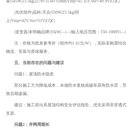
基|545W|23.5kg|2278×1134×35mm|Vmp=41.35V,Voc=49.9V|CQC|
|‌光伏组件‌|晶科/天合|550W|23.5kg|同
上|Vmp≈42V,Voc≈51V|CQC|
|‌逆变器‌|未明确品牌|35kW|—|—|输入电压范围：150–1000V|—|
注：价格为批发参考价（组件约1.61元/W），实际采购需结合
物流、安装与质保服务。
五、当前存在的问题与建议‌
问题1：屋顶防水隐患‌
部分施工方为降低成本，未做防水复核或破坏原有防水层，导
致后期渗漏。
建议‌：施工前出具屋顶结构安全评估报告，优先采用非穿透式
支架。
问题2：并网周期长‌