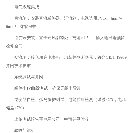
电气系统集成‌
直流侧：安装直流断路器、汇流箱，电缆选用PV1-F 4mm²–
6mm²，穿管保护
逆变器安装：置于通风阴凉处，离地≥1.5m，输入输出端预留
检修空间
交流侧：接入用户电表箱，加装并网断路器，符合GB/T 19939
并网技术要求
系统调试与并网‌
组件串IV曲线测试，确保无组串异常
逆变器自检、孤岛保护测试、电能质量检测（谐波≤5%，电压
偏差±7%）
上传测试报告至电网公司，申请并网验收
验收与运维‌