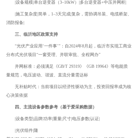
|‌设备规模‌|单台逆变器（3–10kW）|多台逆变器+中压并网柜|
|‌施工复杂度‌|简单，1–3天完成|复杂，需协调吊装、电缆桥架、
消防报备|
三、临沂地区政策支持‌
“光伏产业应用‘一件事’”‌：自2024年8月起，临沂市实现工商业
分布式光伏项目“一窗受理、并联审批、全程网办”
并网标准‌：必须满足《GB/T 29319》《GB 19964》等电能质
量规范，电压波动、谐波、直流分量需达标
无补贴时代‌：当前项目以经济性驱动为主，投资回报率成为核
心决策依据
四、主流设备参数参考（基于爱采购数据）‌
|设备类型|品牌|功率|重量|尺寸|电压参数|认证|
|‌光伏组件‌|隆