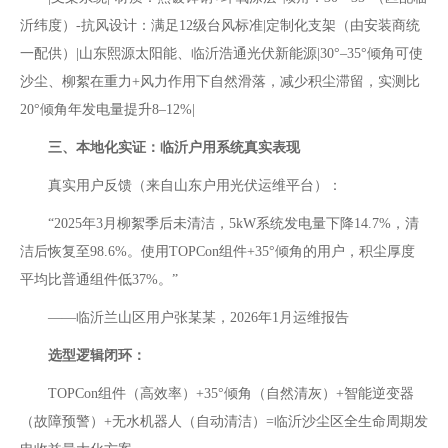
沂纬度）-抗风设计：满足12级台风标准|定制化支架（由安装商统
一配供）|山东熙源太阳能、临沂浩通光伏新能源|30°–35°倾角可使
沙尘、柳絮在重力+风力作用下‌自然滑落‌，减少积尘滞留，实测比
20°倾角年发电量提升8–12%|
三、本地化实证：临沂户用系统真实表现‌
真实用户反馈‌（来自山东户用光伏运维平台）：
“2025年3月柳絮季后未清洁，5kW系统发电量下降14.7%，清
洁后恢复至98.6%。使用‌TOPCon组件+35°倾角‌的用户，积尘厚度
平均比普通组件低37%。”
——临沂兰山区用户张某某，2026年1月运维报告
选型逻辑闭环‌：
TOPCon组件（高效率）+35°倾角（自然清灰）+智能逆变器
（故障预警）+无水机器人（自动清洁）‌=临沂沙尘区‌全生命周期发