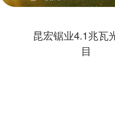
昆宏锯业4.1兆瓦
目